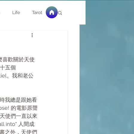
g
Life
Tarot
己那麼喜歡關於天使
共十五個
iel。我和老公
紐約時我總是跟她看
lose! 的電影原聲
致是天使們一直以來
nto" 人間成
書之外，天使們