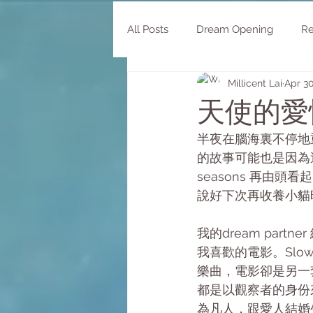
All Posts
Dream Opening
Re
Millicent Lai
Apr 30
Morphology
天使的愛
半夜在腦海裏不停地重複
的故事可能也是因為這
seasons 再由
說好下次再收養小貓時會
我的dream pa
我喜歡的電影。Slow T
樂曲，電影卻是另一套電
都是以觀察者的身份來
為凡人，跟愛人結婚