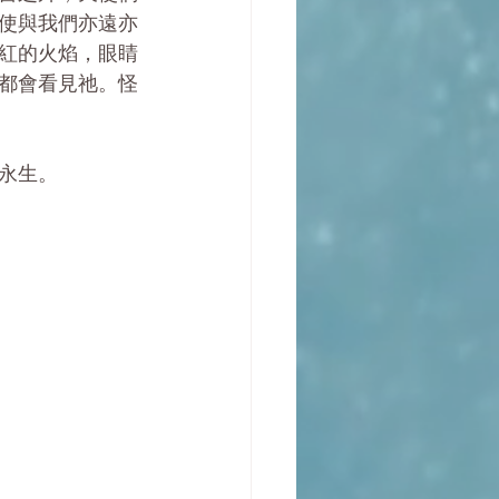
使與我們亦遠亦
紅的火焰，眼睛
都會看見祂。怪
的永生。