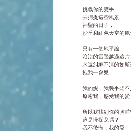
挑戰你的雙手
去捕捉這些風景
神聖的日子，
沙丘和紅色天空的風
只有一個地平線
滾滾的雷聲越過這片
永遠糾纏不清的如斯
抱我一會兒
我的愛，我幾乎聽不
療癒我，感受我的愛
所以我找到你的胸脯
這是慢探戈嗎？
我不後悔，我的愛