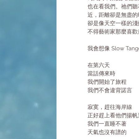
也在看我們。祂們聽
近，距離卻是無盡的
卻是像天空一樣的淺
不得藝術家那麼喜歡
我會想像 Slow 
在第六天
當話傳來時
我們開始了旅程
我們不會違背諾言
寂寞，趕往海岸線
正好趕上看他們揚帆
我們一直睡不著
天氣也沒有譜的