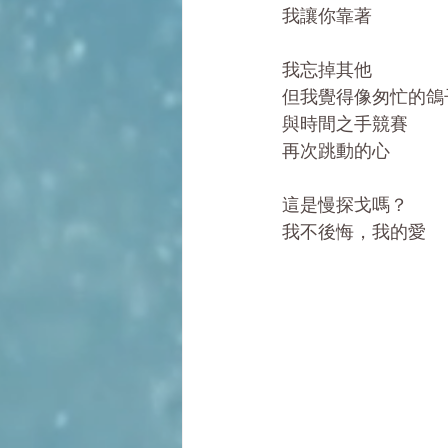
我讓你靠著
我忘掉其他
但我覺得像匆忙的鴿
與時間之手競賽
再次跳動的心
這是慢探戈嗎？
我不後悔，我的愛