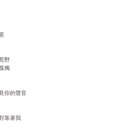
景
荒野
孤獨
見你的聲音
對靠著我