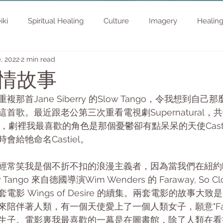
iki
Spiritual Healing
Culture
Imagery
Healin
, 2022
2 min read
情故事
那首Jane Siberry 的Slow Tango，令我想到自
首歌。最近跟老公第三次重看電視劇Supernatural，
頭看起，劇裡我最喜歡的角色是那個憂鬱卻有點呆呆的天使Cast
給牠命名Castiel。
rtner 經常笑我是個不折不扣的浪漫主義者，因為當我們在
ango 來自德國導演Wim Wenders 的 Faraway, So C
影 Wings of Desire 的續集。兩套電影的故事大
陪伴著人類，有一個天使愛上了一個人類女子，願意"Fall i
生子。電影裏我最喜歡的一幕是在圖書館，除了人類在看