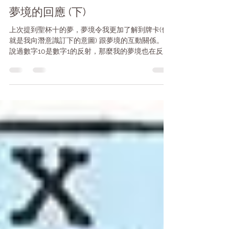
Millicent Lai
May 11, 2023
2 min read
夢境的回應 (下)
上次提到聖杯十的夢，夢境令我更加了解到牌卡(也
就是我向潛意識訂下的意圖) 跟夢境的互動關係。我
說過數字10是數字1的反射，那麼我的夢境也在反射
我對牌卡意指的狀態。