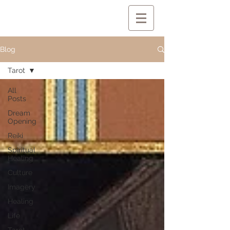
Blog
Tarot
All
Posts
Dream
Opening
Reiki
Spiritual
Healing
Culture
Imagery
Healing
Life