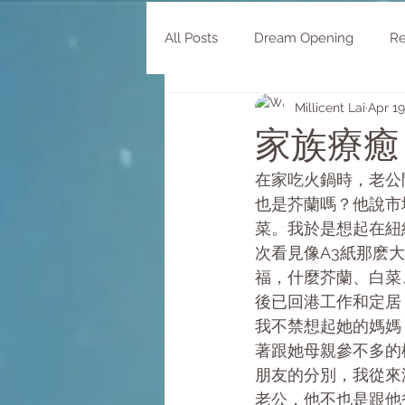
All Posts
Dream Opening
Re
Millicent Lai
Apr 19
Morphology
家族療癒
在家吃火鍋時，老公問
也是芥蘭嗎？他說市場
菜。我於是想起在紐
次看見像A3紙那麽
福，什麼芥蘭、白菜
後已回港工作和定居
我不禁想起她的媽媽
著跟她母親參不多的
朋友的分別，我從來
老公，他不也是跟他