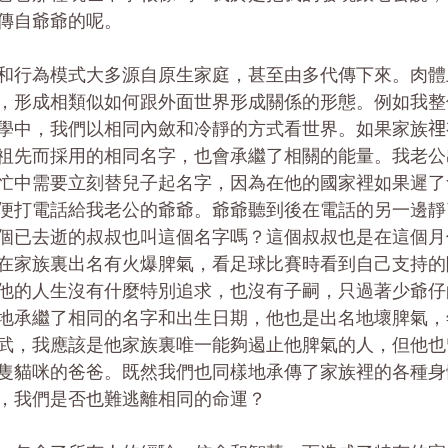
傳自爺爺的呢。
和行為模式大多源自原生家庭，甚至由多代傳下來。肉體
，形成相類似如何跟外面世界形成關係的形態。例如我整
學中，我們以相同內斂和冷靜的方式看世界。如果家族
祖先而採用的相同名字，也會承繼了相關的能量。我老公
忙中需要立刻替兒子起名字，因為在他的國家裡如果遲了
便打電話給我老公的爺爺。爺爺聽到後在電話的另一邊靜
個已去逝的叔叔也叫這個名字嗎？這個叔叔也是在這個月
在家族裏出名有火爆脾氣，看足球比賽時看到自己支持的
他的人生沒有什麼特別追求，也沒有子嗣，只過著少爺仔
地承繼了相同的名字和出生日期，他也是出名地壞脾氣，
武，我應該是他家族裏唯一能夠遏止他脾氣的人，但他也
隻貓咪的爸爸。既然我們也同樣地承傳了家族裡的各種身
，我們是否也難逃離相同的命運？