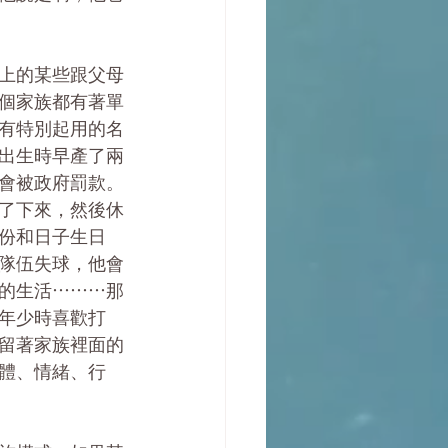
上的某些跟父母
個家族都有著單
有特別起用的名
出生時早產了兩
會被政府罰款。
了下來，然後休
份和日子生日
隊伍失球，他會
的生活⋯⋯⋯那
年少時喜歡打
留著家族裡面的
體、情緒、行