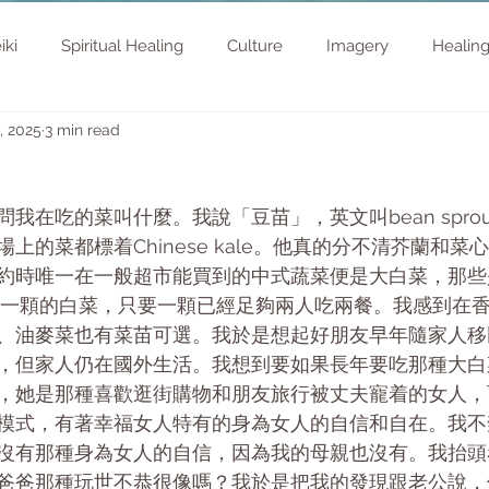
iki
Spiritual Healing
Culture
Imagery
Healin
, 2025
3 min read
我在吃的菜叫什麼。我說「豆苗」，英文叫bean sprou
上的菜都標着Chinese kale。他真的分不清芥蘭和
約時唯一在一般超市能買到的中式蔬菜便是大白菜，那些
大一顆的白菜，只要一顆已經足夠兩人吃兩餐。我感到在
、油麥菜也有菜苗可選。我於是想起好朋友早年隨家人移
，但家人仍在國外生活。我想到要如果長年要吃那種大白
，她是那種喜歡逛街購物和朋友旅行被丈夫寵着的女人，
模式，有著幸福女人特有的身為女人的自信和自在。我不
沒有那種身為女人的自信，因為我的母親也沒有。我抬頭
爸爸那種玩世不恭很像嗎？我於是把我的發現跟老公說，