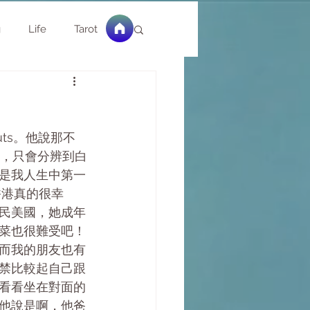
g
Life
Tarot
ts。他說那不
菜心，只會分辨到白
是我人生中第一
香港真的很幸
民美國，她成年
菜也很難受吧！
而我的朋友也有
禁比較起自己跟
看看坐在對面的
他說是啊，他爸