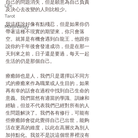
自己的問題消失，但是願意為自己負責
Life
及決心去改變的人則比較少。
Tarot
我這樣說好像有點殘忍，但是如果你仍
Morphology
帶著這種不現實的期望來，你只會落
空。就算是有機會遇到白龍王，他跟你
說你約干年後會發達成功，但是在那一
天到來之前，日子還是要過，每天一起
生活的仍是那個自己。
療癒師也是人，我們只是選擇以不同方
式的療癒來作為職業或人生目的，如果
再有幸的話會在過程中找到自己生命的
意義。我們當然有適當的學識、訓練和
經驗，但並不代表我們已經對所有的人
生問題解決了。我們各有修行，可能有
些療癒師會從此覺得自己已出世，能夠
活在更高的維度，以此在高層次為別人
加持點化。我並不是説這個世界裡沒有