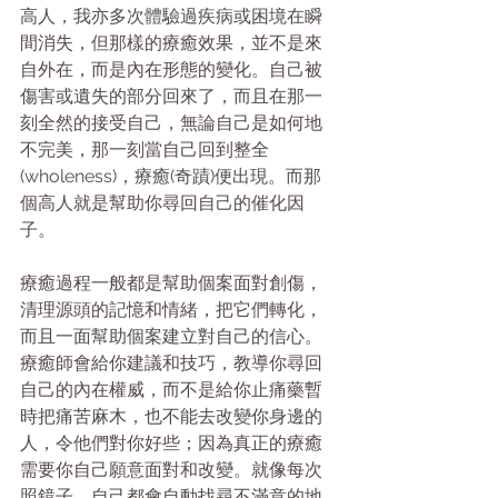
高人，我亦多次體驗過疾病或困境在瞬
間消失，但那樣的療癒效果，並不是來
自外在，而是內在形態的變化。自己被
傷害或遺失的部分回來了，而且在那一
刻全然的接受自己，無論自己是如何地
不完美，那一刻當自己回到整全
(wholeness)，療癒(奇蹟)便出現。而那
個高人就是幫助你尋回自己的催化因
子。
療癒過程一般都是幫助個案面對創傷，
清理源頭的記憶和情緒，把它們轉化，
而且一面幫助個案建立對自己的信心。
療癒師會給你建議和技巧，教導你尋回
自己的內在權威，而不是給你止痛藥暫
時把痛苦麻木，也不能去改變你身邊的
人，令他們對你好些；因為真正的療癒
需要你自己願意面對和改變。就像每次
照鏡子，自己都會自動找尋不滿意的地