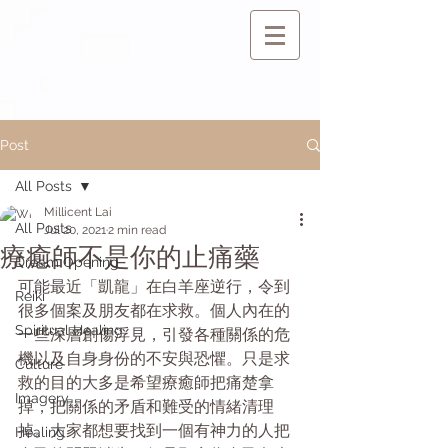
Post
All Posts
Millicent Lai
All Posts
Jul 20, 2021
2 min read
療癒師不是你的止痛藥
Dream Opening
可能最近「凱龍」在白羊座逆行，令到
Reiki
很多個案及朋友都在求救。個人內在的
Spiritual Healing
一些深層創傷浮見，引發各種關係的危
機以及自身身份的不安與恐懼。只是求
Culture
救的目的大多是希望療癒師把痛楚拿
Imagery
掉，把關係的矛盾和難受的情緒清理
掉。大家都想要找到一個有神力的人把
Healing