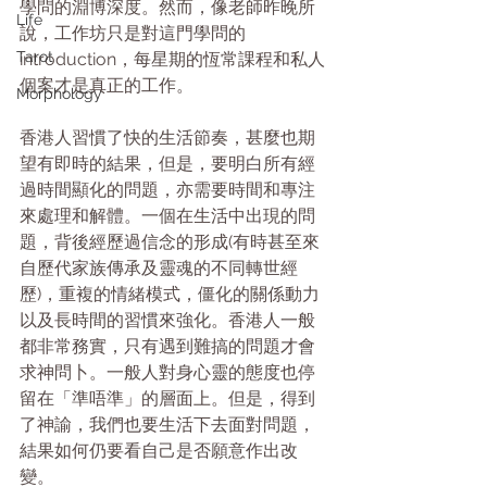
學問的淵博深度。然而，像老師昨晚所
Life
說，工作坊只是對這門學問的
Tarot
introduction，每星期的恆常課程和私人
個案才是真正的工作。
Morphology
香港人習慣了快的生活節奏，甚麼也期
望有即時的結果，但是，要明白所有經
過時間顯化的問題，亦需要時間和專注
來處理和解體。一個在生活中出現的問
題，背後經歷過信念的形成(有時甚至來
自歷代家族傳承及靈魂的不同轉世經
歷)，重複的情緒模式，僵化的關係動力
以及長時間的習慣來強化。香港人一般
都非常務實，只有遇到難搞的問題才會
求神問卜。一般人對身心靈的態度也停
留在「準唔準」的層面上。但是，得到
了神諭，我們也要生活下去面對問題，
結果如何仍要看自己是否願意作出改
變。